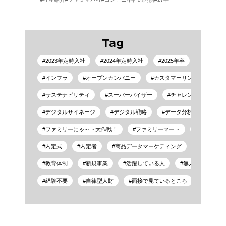
Tag
2023年定時入社
2024年定時入社
2025年卒
24年定
インフラ
オープンカンパニー
カスタマーリンクプラットフ
サステナビリティ
スーパーバイザー
チャレンジするほうの
デジタルサイネージ
デジタル戦略
データ分析
ファ
ファミリーにゃ～ト大作戦！
ファミリーマート
マーケティ
内定式
内定者
商品データマーケティング
地域密着
教育体制
新規事業
活躍している人
無人決済店舗
経験不要
自律型人財
面接で見ているところ
鯛めし