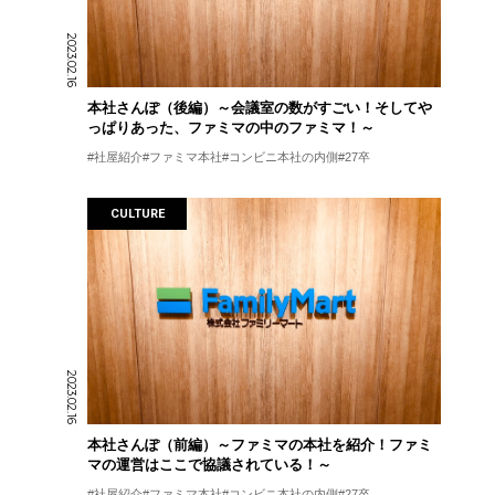
2023.02.16
本社さんぽ（後編）～会議室の数がすごい！そしてや
っぱりあった、ファミマの中のファミマ！～
社屋紹介
ファミマ本社
コンビニ本社の内側
27卒
CULTURE
2023.02.16
本社さんぽ（前編）～ファミマの本社を紹介！ファミ
マの運営はここで協議されている！～
社屋紹介
ファミマ本社
コンビニ本社の内側
27卒