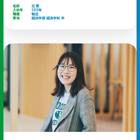
名前
辻
憲
入社年
2012年
職種
物流
専攻
経済学部 経済学科 卒