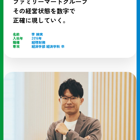
ファミリーマートグループ
その経営状態を数字で
正確に現していく。
名前
李 錦実
入社年
2016年
職種
経理財務
専攻
経済学部 経済学科 卒