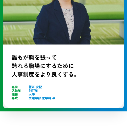
誰もが胸を張って
誇れる職場にするために
人事制度をより良くする。
名前
蟹江 安紀
入社年
2017年
職種
人事
専攻
文理学部 化学科 卒