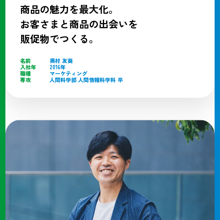
商品の魅力を最大化。
お客さまと商品の出会いを
販促物でつくる。
名前
奥村 友葵
入社年
2016年
職種
マーケティング
専攻
人間科学部 人間情報科学科 卒