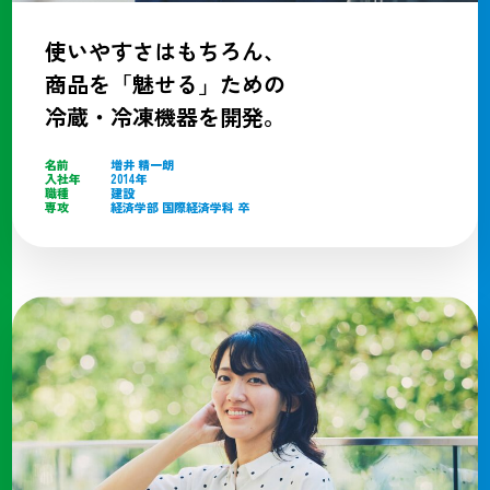
使いやすさはもちろん、
商品を「魅せる」ための
冷蔵・冷凍機器を開発。
名前
増井 精一朗
入社年
2014年
職種
建設
専攻
経済学部 国際経済学科 卒