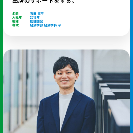
出店のサポートをする。
名前
吉田 亮平
入社年
2016年
職種
店舗開発
専攻
経済学部 経済学科 卒