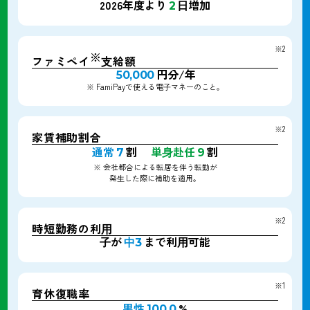
2026年度より
⽇増加
2
※2
※
ファミペイ
⽀給額
円分/年
50,000
※ FamiPayで使える電⼦マネーのこと。
※2
家賃補助割合
通常
割
単⾝赴任
割
7
9
※ 会社都合による転居を伴う転勤が
発⽣した際に補助を適用。
※2
時短勤務の利⽤
⼦が
まで利⽤可能
中3
※1
育休復職率
男性
%
100.0