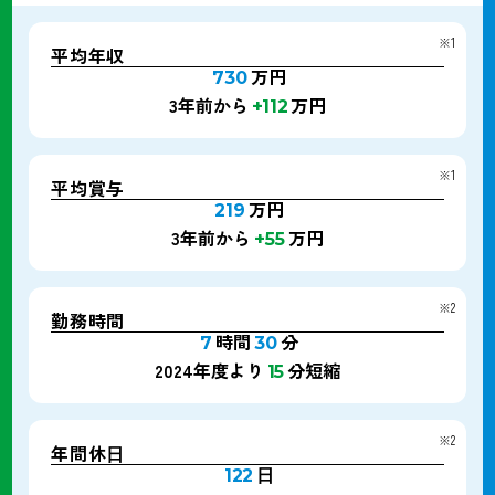
※1
平均年収
万円
730
3年前から
万円
+112
※1
平均賞与
万円
219
3年前から
万円
+55
※2
勤務時間
時間
分
7
30
2024年度より
分短縮
15
※2
年間休⽇
⽇
122