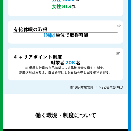
⼥性
%
81.3
※2
有給休暇の取得
単位で取得可能
1時間
※1
キャリアポイント制度
対象者
名
208
※ 優績な社員の自己希望による異動機会を増やす制度。
制度適用対象者は、自己希望による異動を申し出る権利を得る。
※1 2024年度実績 ／ ※2 2026年2⽉時点
働く環境・制度について